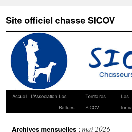
Aller
au
Site officiel chasse SICOV
contenu
Accueil
L’Association
Les
Territoires
Les
Battues
SICOV
forma
mai 2026
Archives mensuelles :