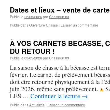
Dates et lieux – vente de car
Publié le
25/05/2026
par
Chasseur 83
Publié dans
Ouverture Chasse
|
Laisser un commentaire
À VOS CARNETS BECASSE, C
DU RETOUR !
Publié le
03/05/2026
par
Chasseur 83
La saison de chasse à la bécasse est ter
février. Le carnet de prélèvement bécas
doit être retourné physiquement à la Féd
juin 2026, même sans prélèvement.
S
LES …
Continuer la lecture
→
Publié dans
Actualités
|
Laisser un commentaire