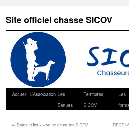
Aller
au
Site officiel chasse SICOV
contenu
Accueil
L’Association
Les
Territoires
Les
Battues
SICOV
forma
←
Dates et lieux – vente de cartes SICOV
RECENS