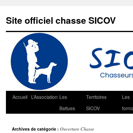
Aller
au
Site officiel chasse SICOV
contenu
Accueil
L’Association
Les
Territoires
Les
Battues
SICOV
forma
Ouverture Chasse
Archives de catégorie :