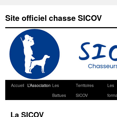
Aller
au
Site officiel chasse SICOV
contenu
Accueil
L’Association
Les
Territoires
Les
Battues
SICOV
forma
La SICOV