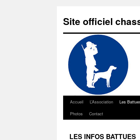
Aller
au
Site officiel cha
contenu
Accueil
L’Association
Les Battue
Photos
Contact
LES INFOS BATTUES