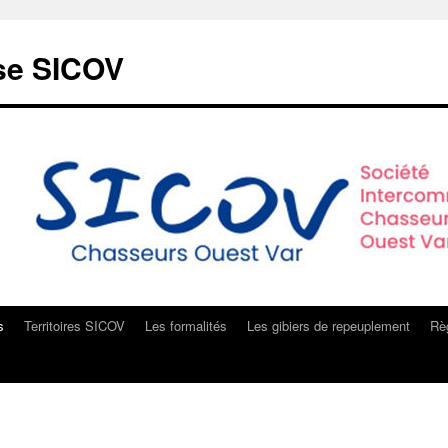
sse SICOV
s
Territoires SICOV
Les formalités
Les gibiers de repeuplement
Règ