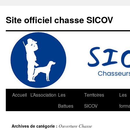
Aller
au
Site officiel chasse SICOV
contenu
Accueil
L’Association
Les
Territoires
Les
Battues
SICOV
forma
Ouverture Chasse
Archives de catégorie :