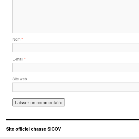
Nom
*
E-mail
*
Site web
Site officiel chasse SICOV