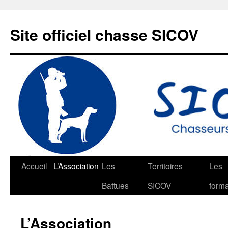
Aller
au
Site officiel chasse SICOV
contenu
Accueil
L’Association
Les
Territoires
Les
Battues
SICOV
forma
L’Association