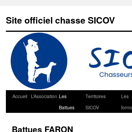
Aller
au
Site officiel chasse SICOV
contenu
Accueil
L’Association
Les
Territoires
Les
Battues
SICOV
forma
Battues FARON