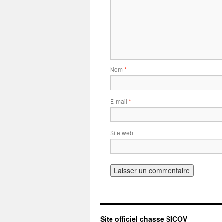
Nom
*
E-mail
*
Site web
Site officiel chasse SICOV