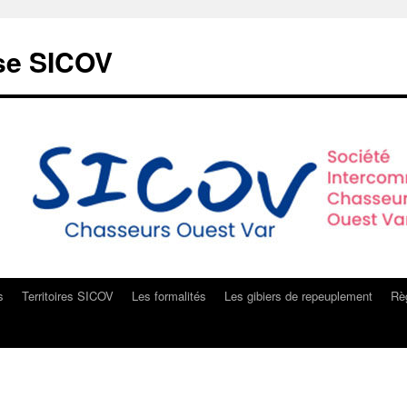
sse SICOV
s
Territoires SICOV
Les formalités
Les gibiers de repeuplement
Règ