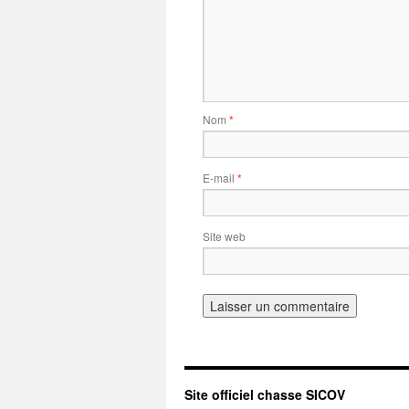
Nom
*
E-mail
*
Site web
Site officiel chasse SICOV