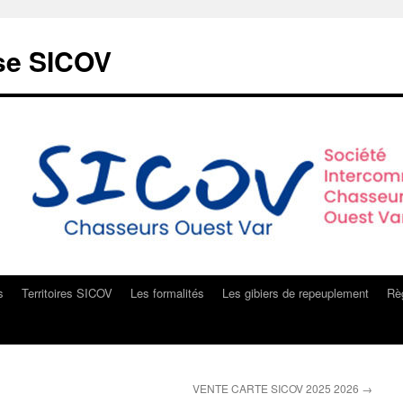
sse SICOV
s
Territoires SICOV
Les formalités
Les gibiers de repeuplement
Règ
VENTE CARTE SICOV 2025 2026
→