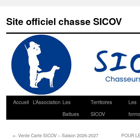
Aller
au
Site officiel chasse SICOV
contenu
Accueil
L’Association
Les
Territoires
Les
Battues
SICOV
forma
←
Vente Carte SICOV – Saison 2026-2027
POUR LE