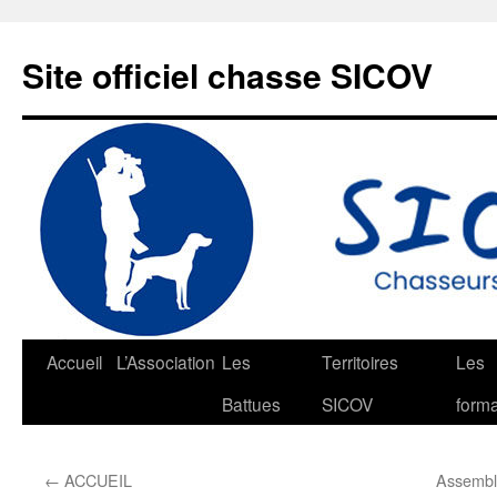
Aller
au
Site officiel chasse SICOV
contenu
Accueil
L’Association
Les
Territoires
Les
Battues
SICOV
forma
←
ACCUEIL
Assembl