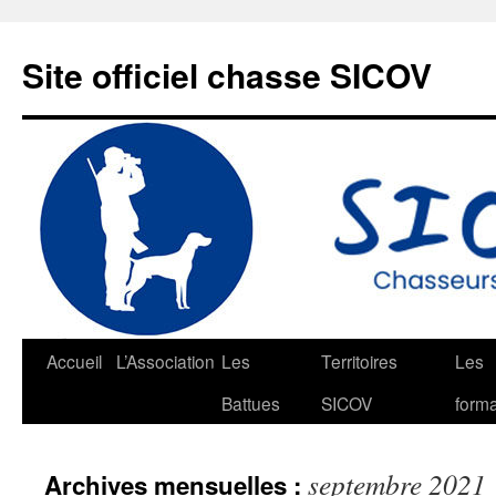
Aller
au
Site officiel chasse SICOV
contenu
Accueil
L’Association
Les
Territoires
Les
Battues
SICOV
forma
septembre 2021
Archives mensuelles :