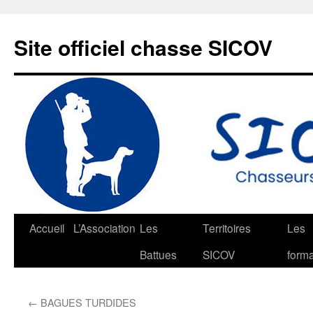
Aller
au
Site officiel chasse SICOV
contenu
Accueil
L’Association
Les
Territoires
Les
Battues
SICOV
forma
←
BAGUES TURDIDES