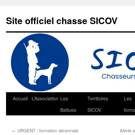
Aller
au
Site officiel chasse SICOV
contenu
Accueil
L’Association
Les
Territoires
Les
Battues
SICOV
forma
←
URGENT : formation décennale
Alerte 