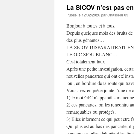
La SICOV n’est pas e
Publié le
12/02/2026
par
Chasseur 83
Bonjour à toutes et à tous,
Depuis quelques mois des bruits de co
des plus gênantes…
LA SICOV DISPARAITRAIT EN
LE GIC SIOU BLANC…
Cest totalement faux
Après une petite investigation, certa
nouvelles pancartes qui ont été inst
,ou , en bordure de la route qui tra
Vous avez en pièce jointe l’une de c
1) le mot GIC n’apparaît sur aucune
2) ces pancartes, on les rencontre a
remarquables ou protégés.
3) Elles informent ce qui peut etre fait
Qui plus est au bas des pancarte, il
n aucun cas, elles délimitent les lim