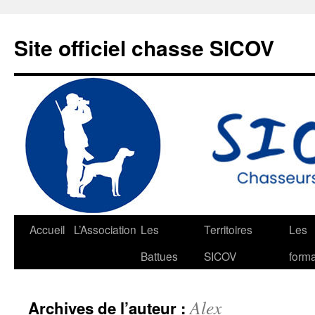
Aller
au
Site officiel chasse SICOV
contenu
Accueil
L’Association
Les
Territoires
Les
Battues
SICOV
forma
Alex
Archives de l’auteur :