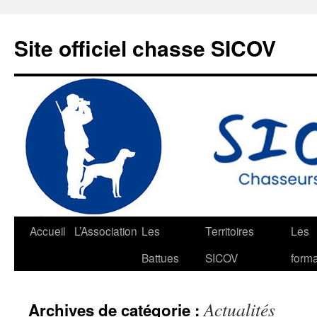
Aller
au
Site officiel chasse SICOV
contenu
Accueil
L’Association
Les
Territoires
Les
Battues
SICOV
forma
Actualités
Archives de catégorie :